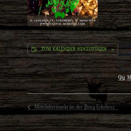
DETA
ZUM KALENDER HINZUFÜGEN
Datum
13. Se
Verans
Gig
,
M
Mittelaltermarkt an der Burg Erkelenz