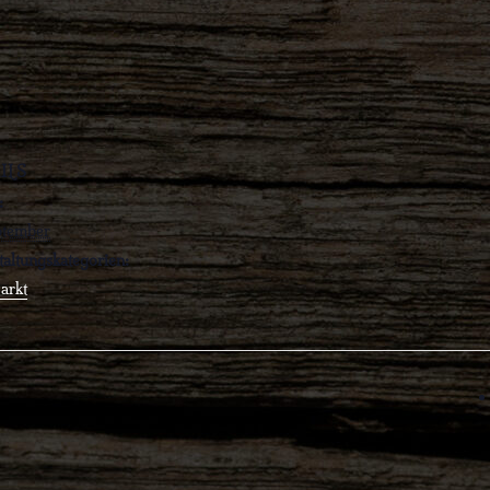
ILS
:
ptember
taltungskategorien:
arkt