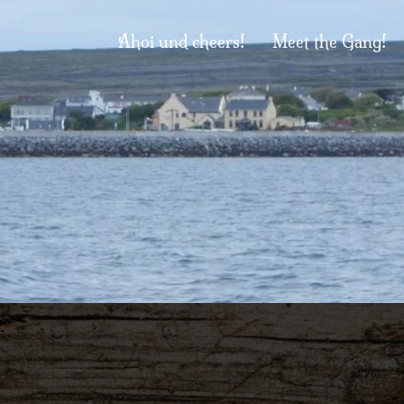
Ahoi und cheers!
Meet the Gang!