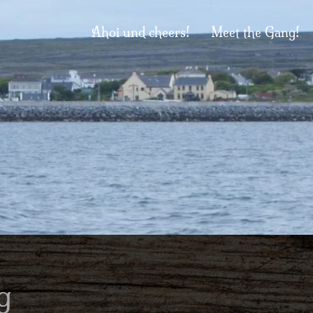
Ahoi und cheers!
Meet the Gang!
g