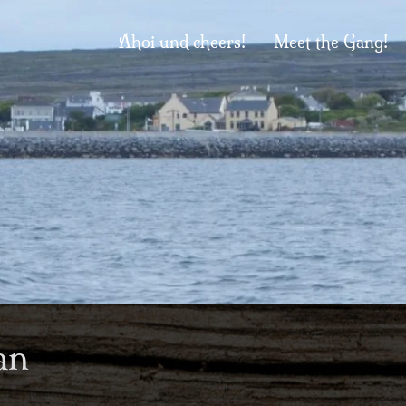
Ahoi und cheers!
Meet the Gang!
an