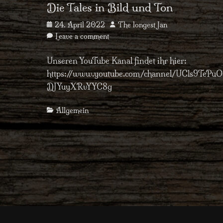
Die Tales in Bild und Ton
Posted
Author
24. April 2022
The longest Jan
on
Leave a comment
Unseren YouTube Kanal findet ihr hier:
https://www.youtube.com/channel/UCls9TePu
DJYuyXRvYYC8g
Categories
Allgemein