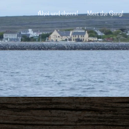
Ahoi und cheers!
Meet the Gang!