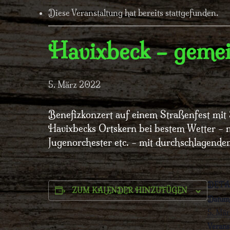
Diese Veranstaltung hat bereits stattgefunden.
Havixbeck – gemei
5. März 2022
Benefizkonzert auf einem Straßenfest mi
Havixbecks Ortskern bei bestem Wetter – 
Jugenorchester etc. – mit durchschlagende
DETA
ZUM KALENDER HINZUFÜGEN
Datum
5. Mä
Verans