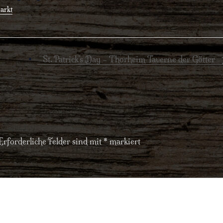
arkt
St. Patrick’s Day – Thorheim Taverne der Götter
Erforderliche Felder sind mit
*
markiert