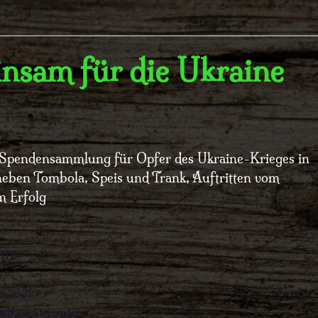
nsam für die Ukraine
t Spendensammlung für Opfer des Ukraine-Krieges in
neben Tombola, Speis und Trank, Auftritten vom
m Erfolg
ILS
:
rz 2022
taltungskategorien: