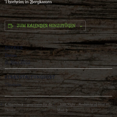
Thorheim in Bergkamen
ZUM KALENDER HINZUFÜGEN
DETAILS
Datum:
18. März 2022
VERANSTALTUNGSORT
Thorheim
Irish Night – Avalanche of Steel MC
Havixbeck – gemeinsam für die
Ukraine
Marl