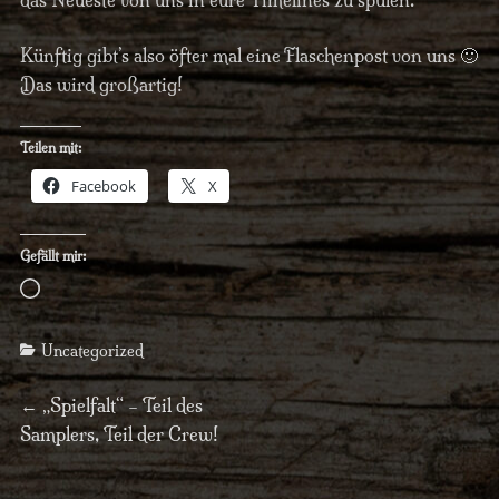
das Neueste von uns in eure Timelines zu spülen.
Künftig gibt’s also öfter mal eine Flaschenpost von uns 🙂
Das wird großartig!
Teilen mit:
Facebook
X
Gefällt mir:
Wird
geladen …
Categories
Uncategorized
Beitragsnavigation
Previous
←
„Spielfalt“ – Teil des
post:
Samplers, Teil der Crew!