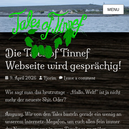
MENU
Die Tales of Tinnef
Webseite wird gesprächig!
Posted
Author
9. April 2026
Fjorim
Leave a comment
on
Wie sagt man das heutzutage – „Hallo, Welt!“ ist ja nicht
mehr der neueste Shit. Oder?
Anyway. Wir von den Tales basteln gerade ein wenig an
unserem Internetz-Megafon, um euch allen fein immer