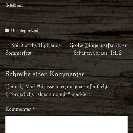
Gefällt mir:
Categories
Uncategorized
Beitragsnavigation
Previous
Next
←
Spirit of the Highlands –
Große Dinge werfen ihren
post:
post:
Sommerfest
Schatten voraus, Teil 2
→
Schreibe einen Kommentar
Deine E-Mail-Adresse wird nicht veröffentlicht.
Erforderliche Felder sind mit
*
markiert
Kommentar
*