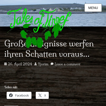
MENU
Große Ereignisse werfen
ihren Schatten voraus…
Posted
Author
26. April 2024
Fjorim
Leave a comment
on
Teilen mit:
Facebook
X